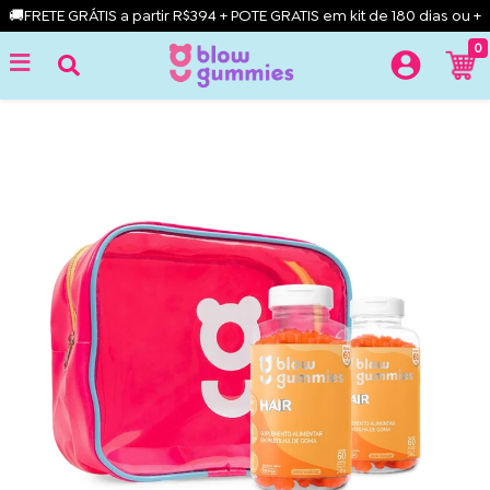
🚚FRETE GRÁTIS a partir R$394 + POTE GRATIS em kit de 180 dias ou +
0