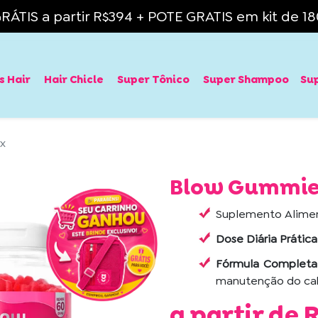
RÁTIS a partir R$394 + POTE GRATIS em kit de 180
 Hair
Hair Chicle
Super Tônico
Super Shampoo
Su
ix
Blow Gummies 
Suplemento Alimen
Dose Diária Prática
Fórmula Completa
manutenção do cab
a partir de
R