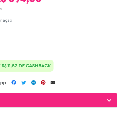
os
ariação
R$ 11,82 DE CASHBACK
App
o