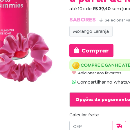
até
10x
de
R$ 39,40
sem jur
SABORES
Selecionar v
Morango Laranja
Comprar
COMPRE E GANHE ATÉ 
Adicionar aos favoritos
Compartilhar no Whats
Opções de pagament
Calcular frete