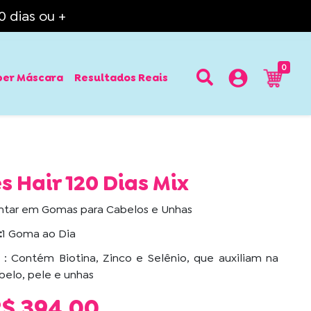
 dias ou +
0
per Máscara
Resultados Reais
Hair 120 Dias Mix
tar em Gomas para Cabelos e Unhas
:
1 Goma ao Dia
: Contém Biotina, Zinco e Selênio, que auxiliam na
elo, pele e unhas
$ 394,00