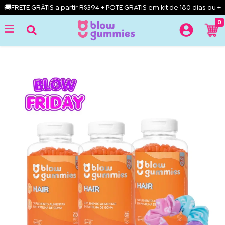
🚚FRETE GRÁTIS a partir R$394 + POTE GRATIS em kit de 180 dias ou +
0