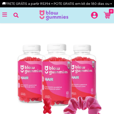
🚚FRETE GRÁTIS a partir R$394 + POTE GRATIS em kit de 180 dias ou +
0