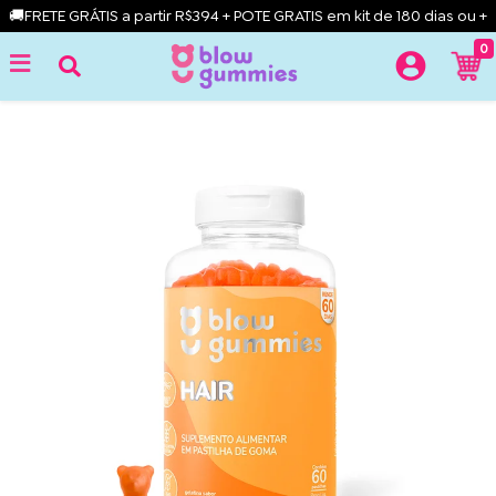
🚚FRETE GRÁTIS a partir R$394 + POTE GRATIS em kit de 180 dias ou +
0