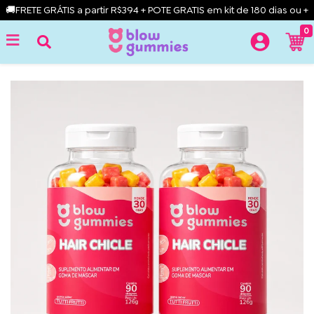
🚚FRETE GRÁTIS a partir R$394 + POTE GRATIS em kit de 180 dias ou +
0