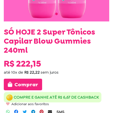
SÓ HOJE 2 Super Tônicos
Capilar Blow Gummies
240ml
R$ 222,15
até
10x
de
R$ 22,22
sem juros
Comprar
COMPRE E GANHE ATÉ R$ 6,67 DE CASHBACK
Adicionar aos favoritos
SMS