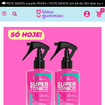
🚚FRETE GRÁTIS a partir R$394 + POTE GRATIS em kit de 180 dias ou +
0