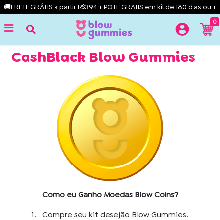
🚚FRETE GRÁTIS a partir R$394 + POTE GRATIS em kit de 180 dias ou +
0
CashBlack Blow Gummies
Como eu Ganho Moedas Blow Coins?
1. Compre seu kit desejão Blow Gummies.