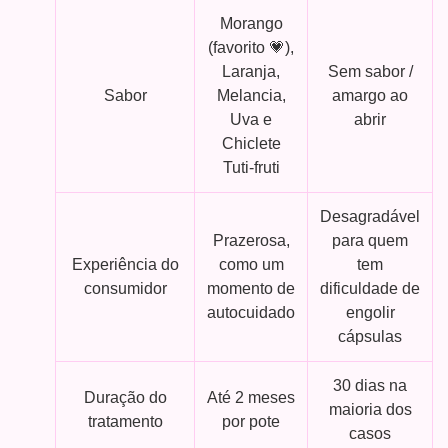
Morango
(favorito 💗),
Laranja,
Sem sabor /
Sabor
Melancia,
amargo ao
Uva e
abrir
Chiclete
Tuti-fruti
Desagradável
Prazerosa,
para quem
Experiência do
como um
tem
consumidor
momento de
dificuldade de
autocuidado
engolir
cápsulas
30 dias na
Duração do
Até 2 meses
maioria dos
tratamento
por pote
casos