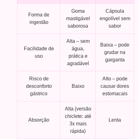
Goma
Cápsula
Forma de
mastigável
engolível sem
ingestão
saborosa
sabor
Alta – sem
Baixa – pode
Facilidade de
água,
grudar na
uso
prática e
garganta
agradável
Risco de
Alto – pode
desconforto
Baixo
causar dores
gástrico
estomacais
Alta (versão
chiclete: até
Absorção
Lenta
3x mais
rápida)