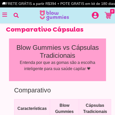
🚚FRETE GRÁTIS a partir R$394 + POTE GRATIS em kit de 180 dias
0
Comparativo Cápsulas
Blow Gummies vs Cápsulas
Tradicionais
Entenda por que as gomas são a escolha
inteligente para sua saúde capilar 💗
Comparativo
Blow
Cápsulas
Características
Gummies
Tradicionais