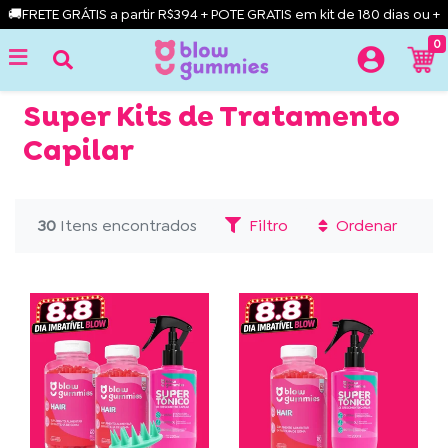
🚚FRETE GRÁTIS a partir R$394 + POTE GRATIS em kit de 180 dias ou +
0
Super Kits de Tratamento
Capilar
30
Itens encontrados
Filtro
Ordenar